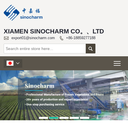
XIAMEN SINOCHARM CO。、LTD

export01@sinocharm.com
+86-18859277188


Tog
