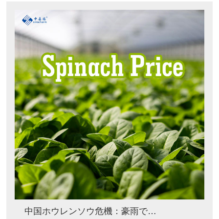
中国ホウレンソウ危機：豪雨で主要収穫量の最大90%が消失、冷凍野菜価格高騰を促進