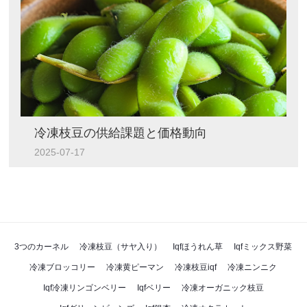
冷凍枝豆の供給課題と価格動向
2025-07-17
3つのカーネル
冷凍枝豆（サヤ入り）
Iqfほうれん草
Iqfミックス野菜
冷凍ブロッコリー
冷凍黄ピーマン
冷凍枝豆iqf
冷凍ニンニク
Iqf冷凍リンゴンベリー
Iqfベリー
冷凍オーガニック枝豆