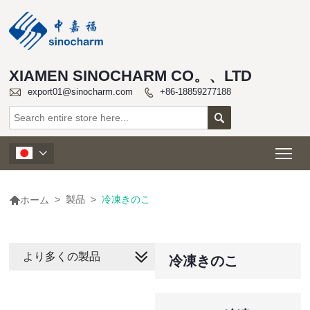
XIAMEN SINOCHARM CO。、LTD

export01@sinocharm.com
+86-18859277188


Tog


>
製品
>
冷凍きのこ
ホーム
より多くの製品
冷凍きのこ