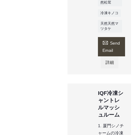
然松茸
冷凍キノコ
天然天然マ
ツタケ

Send
Email
詳細
IQF冷凍シ
ャントレ
ルマッシ
ュルーム
1. 厦門シノチ
ャームの冷凍