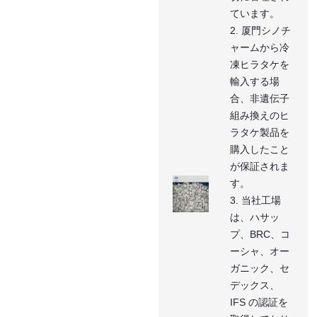
ています。
2. 厦門シノチ
ャームから冷
凍ヒラタケを
輸入する場
合、非遺伝子
組み換えのヒ
ラタケ製品を
購入したこと
が保証されま
す。
3. 当社工場
は、ハサッ
プ、BRC、コ
ーシャ、オー
ガニック、セ
デックス、
IFS の認証を