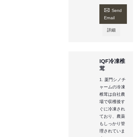

Send
Email
詳細
IQF冷凍椎
茸
1. 厦門シノチ
ャームの冷凍
椎茸は自社農
場で収穫後す
ぐに冷凍され
ており、農薬
もしっかり管
理されていま