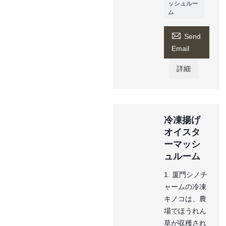
ッシュルー
ム

Send
Email
詳細
冷凍揚げ
オイスタ
ーマッシ
ュルーム
1. 厦門シノチ
ャームの冷凍
キノコは、農
場でほうれん
草が収穫され