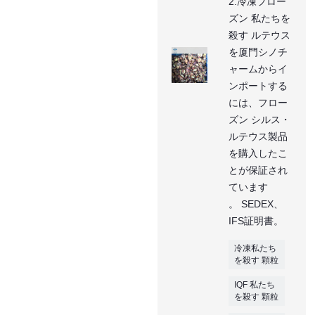
2.冷凍フロー
ズン 私たちを
殺す ルテウス
を厦門シノチ
ャームからイ
ンポートする
には、フロー
ズン シルス・
ルテウス製品
を購入したこ
とが保証され
ています
。 SEDEX、
IFS証明書。
冷凍私たち
を殺す 顆粒
IQF 私たち
を殺す 顆粒