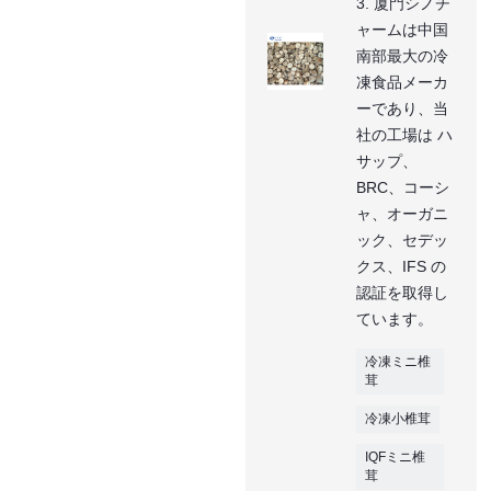
3. 厦門シノチ
ャームは中国
南部最大の冷
凍食品メーカ
ーであり、当
社の工場は ハ
サップ、
BRC、コーシ
ャ、オーガニ
ック、セデッ
クス、IFS の
認証を取得し
ています。
冷凍ミニ椎
茸
冷凍小椎茸
IQFミニ椎
茸