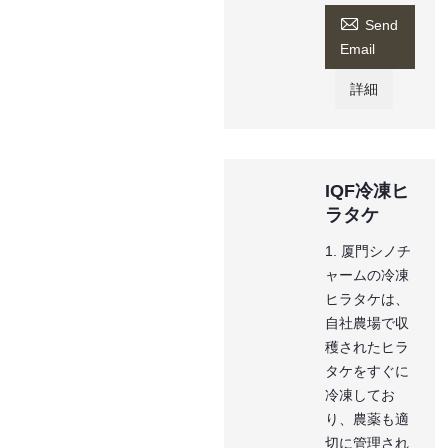

Send
Email
詳細
IQF冷凍ヒ
ラタケ
1. 厦門シノチ
ャームの冷凍
ヒラタケは、
自社農場で収
穫されたヒラ
タケをすぐに
冷凍してお
り、農薬も適
切に管理され