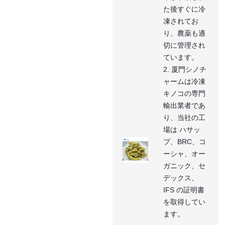
た後すぐに冷
凍されてお
り、農薬も適
切に管理され
ています。
2. 厦門シノチ
ャームは冷凍
キノコの専門
輸出業者であ
り、当社の工
場は ハサッ
プ、BRC、コ
ーシャ、オー
ガニック、セ
デックス、
IFS の証明書
を取得してい
ます。