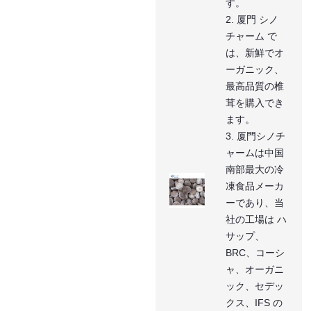
す。
2. 厦門 シノ
チャーム で
は、新鮮でオ
ーガニック、
最高品質の椎
茸を購入でき
ます。
3. 厦門シノチ
ャームは中国
南部最大の冷
凍食品メーカ
ーであり、当
社の工場は ハ
サップ、
BRC、コーシ
ャ、オーガニ
ック、セデッ
クス、IFS の