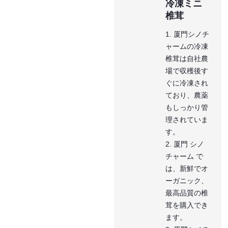
冷凍ミニ
椎茸
1. 厦門シノチ
ャームの冷凍
椎茸は自社農
場で収穫後す
ぐに冷凍され
ており、農薬
もしっかり管
理されていま
す。
2. 厦門 シノ
チャーム で
は、新鮮でオ
ーガニック、
最高品質の椎
茸を購入でき
ます。