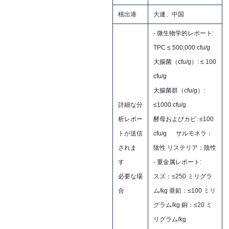
積出港
大連、中国
- 微生物学的レポート:
TPC ≤ 500,000 cfu/g
大腸菌（cfu/g）: ≤ 100
cfu/g
大腸菌群（cfu/g）:
詳細な分
≤1000 cfu/g
析レポー
酵母およびカビ: ≤100
トが送信
cfu/g
サルモネラ：
されま
陰性 リステリア：陰性
す
- 重金属レポート:
必要な場
スズ：≤250 ミリグラ
合
ム/kg 亜鉛：≤100 ミリ
グラム/kg 銅：≤20 ミ
リグラム/kg