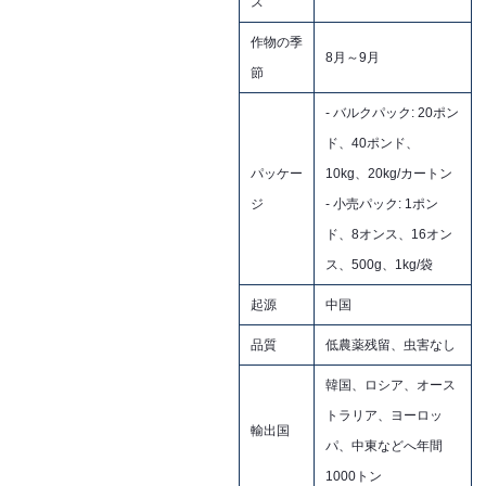
ス
作物の季
8月～9月
節
- バルクパック: 20ポン
ド、40ポンド、
パッケー
10kg、20kg/カートン
ジ
- 小売パック: 1ポン
ド、8オンス、16オン
ス、500g、1kg/袋
起源
中国
品質
低農薬残留、虫害なし
韓国、ロシア、オース
トラリア、ヨーロッ
輸出国
パ、中東などへ年間
1000トン