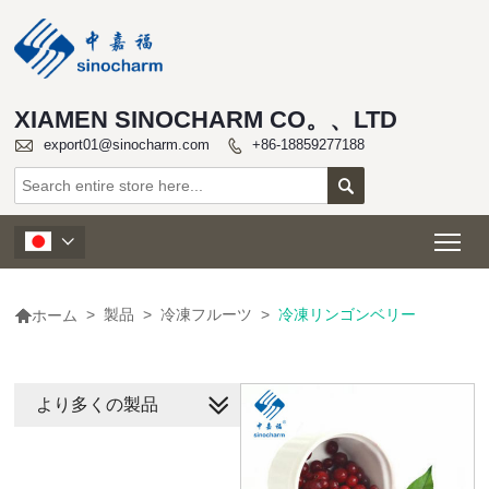
XIAMEN SINOCHARM CO。、LTD

export01@sinocharm.com
+86-18859277188


Tog


>
製品
>
冷凍フルーツ
>
冷凍リンゴンベリー
ホーム
より多くの製品