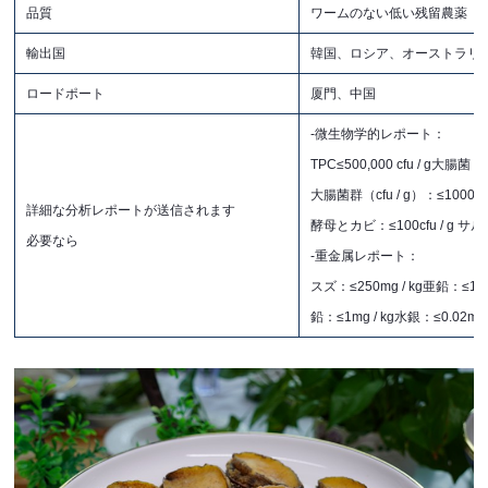
品質
ワームのない低い残留農薬
輸出国
韓国、ロシア、オーストラリア
ロードポート
厦門、中国
-微生物学的レポート：
TPC≤500,000 cfu / g大腸菌（cf
大腸菌群（cfu / g）：≤1000cfu
詳細な分析レポートが送信されます
酵母とカビ：≤100cfu / g
サル
必要なら
-重金属レポート：
スズ：≤250mg / kg亜鉛：≤100m
鉛：≤1mg / kg水銀：≤0.02mg /