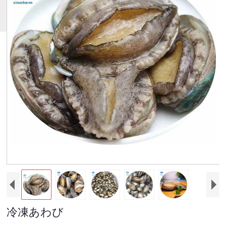
の
製
品
冷凍あわび