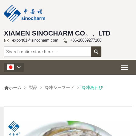
XIAMEN SINOCHARM CO。、LTD

export01@sinocharm.com
+86-18859277188


Tog


>
製品
>
冷凍シーフード
>
冷凍あわび
ホーム
よ
り
多
く