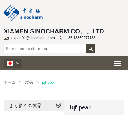
XIAMEN SINOCHARM CO。、LTD

export01@sinocharm.com
+86-18859277188


Tog

ホーム
>
製品
>
iqf pear
より多くの製品
iqf pear