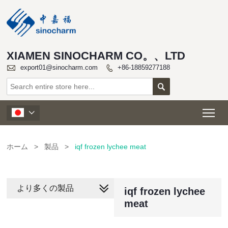
XIAMEN SINOCHARM CO。、LTD

export01@sinocharm.com
+86-18859277188


Tog

ホーム
>
製品
>
iqf frozen lychee meat
より多くの製品
iqf frozen lychee
meat