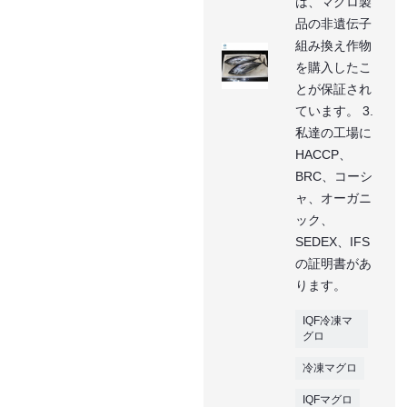
は、マグロ製
品の非遺伝子
組み換え作物
を購入したこ
とが保証され
ています。 3.
私達の工場に
HACCP、
BRC、コーシ
ャ、オーガニ
ック、
SEDEX、IFS
の証明書があ
ります。
IQF冷凍マ
グロ
冷凍マグロ
IQFマグロ