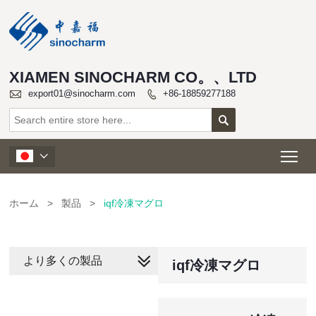
XIAMEN SINOCHARM CO。、LTD

export01@sinocharm.com
+86-18859277188


Tog

ホーム
>
製品
>
iqf冷凍マグロ
より多くの製品
iqf冷凍マグロ