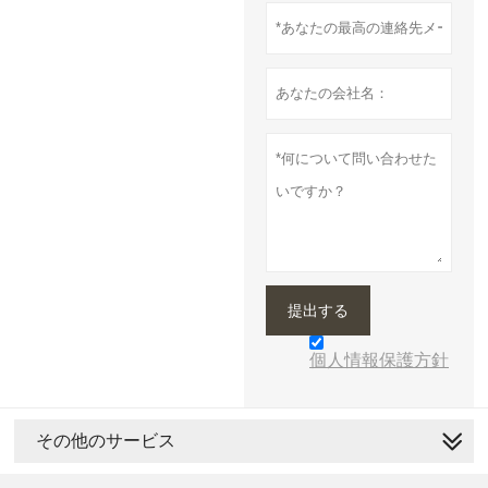
提出する
個人情報保護方針
その他のサービス