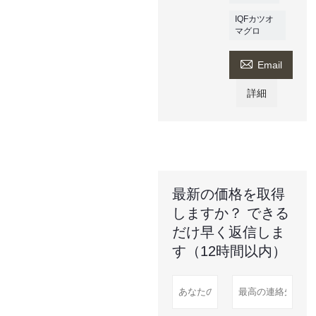
IQFカツオ
マグロ

Email
詳細
最新の価格を取得
しますか？ できる
だけ早く返信しま
す（12時間以内）