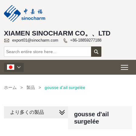
XIAMEN SINOCHARM CO。、LTD

export01@sinocharm.com
+86-18859277188


Tog

ホーム
>
製品
>
gousse d'ail surgelée
より多くの製品
gousse d'ail
surgelée