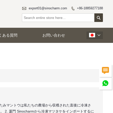

export01@sinocharm.com
+86-18859277188


くある質問
お問い合わせ



凍折りたたみマントウは私たちの農場から収穫された直後に冷凍さ
2. 厦門 Sinocharmから冷凍マツタケをインポートするに