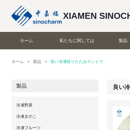
XIAMEN SINO
ホーム
私たちに関しては
製品
ホーム
>
製品
>
良い冷凍折りたたみマントウ
製品
良い
冷凍野菜
冷凍きのこ
冷凍フルーツ