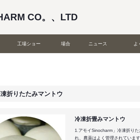
CHARM CO。、LTD
工場ショー
場合
ニュース
よ
冷凍折りたたみマントウ
冷凍折畳みマントウ
1.アモイSinocharm」冷
れ、農薬はよく管理されています。 