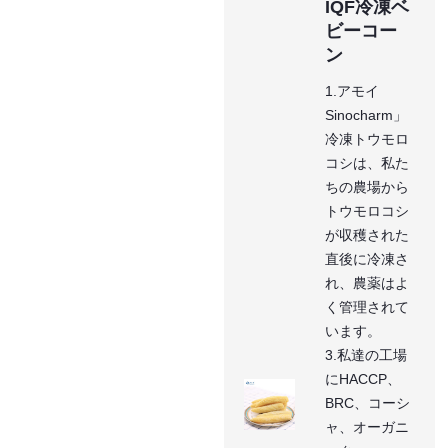
IQF冷凍ベ
ビーコー
ン
1.アモイ
Sinocharm」
冷凍トウモロ
コシは、私た
ちの農場から
トウモロコシ
が収穫された
直後に冷凍さ
れ、農薬はよ
く管理されて
います。
3.私達の工場
にHACCP、
BRC、コーシ
ャ、オーガニ