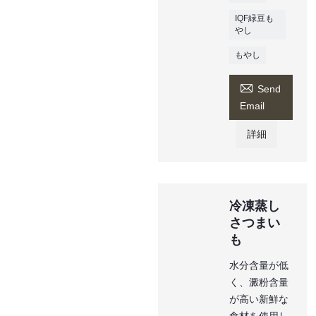
IQF緑豆も
やし
もやし

Send
Email
詳細
冷凍蒸し
さつまい
も
水分含量が低
く、澱粉含量
が高い新鮮な
食材を使用し