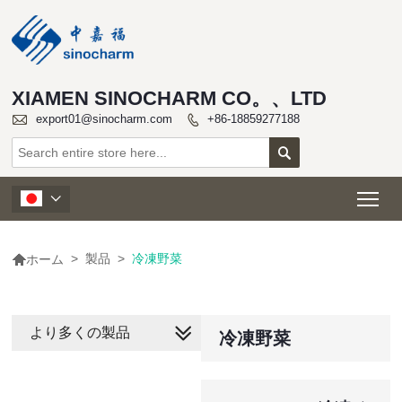
XIAMEN SINOCHARM CO。、LTD

export01@sinocharm.com
+86-18859277188


Tog


>
製品
>
冷凍野菜
ホーム
より多くの製品
冷凍野菜