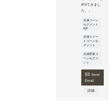
IFSてきまし
た。」
冷凍コーン
セグメント
IQF
冷凍スイー
トコーンセ
グメント
冷凍野菜コ
ーンセグメ
ント

Send
Email
詳細