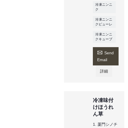
冷凍ニンニ
ク
冷凍ニンニ
クピューレ
冷凍ニンニ
クキューブ

Send
Email
詳細
冷凍味付
けほうれ
ん草
1. 厦門シノチ