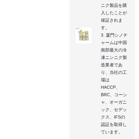
ニク製品を購
入したことが
保証されま
す。
3. 厦門シノチ
ャームは中国
南部最大の冷
凍ニンニク製
造業者であ
り、当社の工
場は
HACCP、
BRC、コーシ
ャ、オーガニ
ック、セデッ
クス、IFSの
認証を取得し
ています。