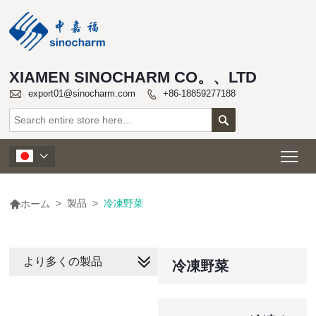
XIAMEN SINOCHARM CO。、LTD

export01@sinocharm.com
+86-18859277188


Tog


>
製品
>
冷凍野菜
ホーム
より多くの製品
冷凍野菜