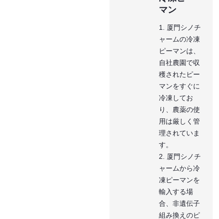
マン
1. 厦門シノチ
ャームの冷凍
ピーマンは、
自社農園で収
穫されたピー
マンをすぐに
冷凍してお
り、農薬の使
用は厳しく管
理されていま
す。
2. 厦門シノチ
ャームから冷
凍ピーマンを
輸入する場
合、非遺伝子
組み換えのピ