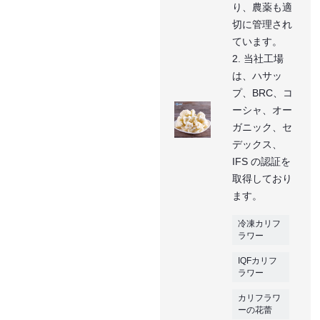
り、農薬も適
切に管理され
ています。
2. 当社工場
は、ハサッ
プ、BRC、コ
ーシャ、オー
ガニック、セ
デックス、
IFS の認証を
取得しており
ます。
冷凍カリフ
ラワー
IQFカリフ
ラワー
カリフラワ
ーの花蕾