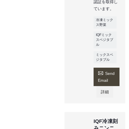
認証を取得し
ています。
冷凍ミック
ス野菜
IQFミック
スベジタブ
ル
ミックスベ
ジタブル

Send
Email
詳細
IQF冷凍刻
みニンニ