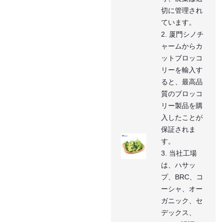
切に管理され
ています。
2. 厦門シノチ
ャームからカ
ットブロッコ
リーを輸入す
ると、最高品
質のブロッコ
リー製品を購
入したことが
保証されま
す。
3. 当社工場
は、ハサッ
プ、BRC、コ
ーシャ、オー
ガニック、セ
デックス、