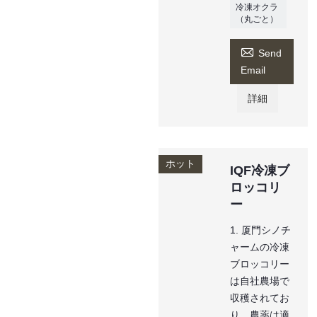
冷凍オクラ
（丸ごと）

Send
Email
詳細
ホット
IQF冷凍ブ
ロッコリ
ー
1. 厦門シノチ
ャームの冷凍
ブロッコリー
は自社農場で
収穫されてお
り、農薬は適