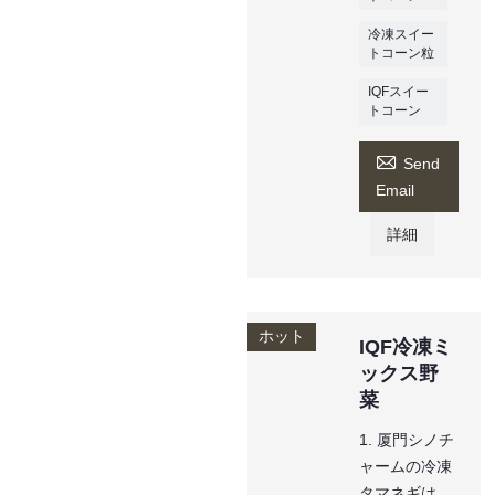
冷凍スイー
トコーン粒
IQFスイー
トコーン

Send
Email
詳細
ホット
IQF冷凍ミ
ックス野
菜
1. 厦門シノチ
ャームの冷凍
タマネギは、