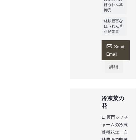
ほうれん草
卸売
経験豊富な
ほうれん草
供給業者

Send
Email
詳細
冷凍菜の
花
1. 厦門シノチ
ャームの冷凍
菜種花は、自
社農場で収穫