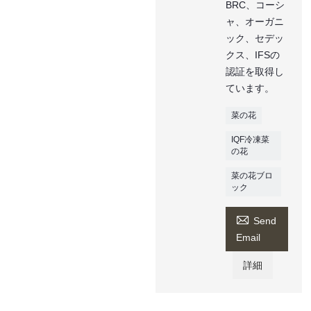
BRC、コーシ
ャ、オーガニ
ック、セデッ
クス、IFSの
認証を取得し
ています。
菜の花
IQF冷凍菜
の花
菜の花ブロ
ック

Send
Email
詳細