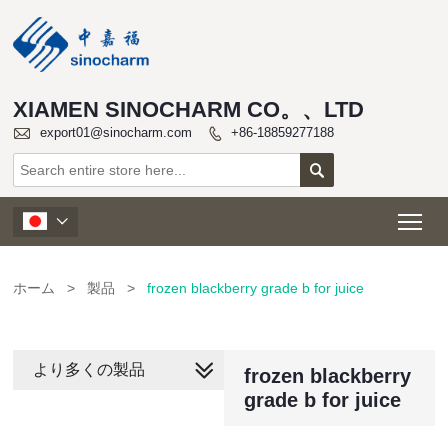
XIAMEN SINOCHARM CO。、LTD

export01@sinocharm.com
+86-18859277188


Tog

ホーム
>
製品
>
frozen blackberry grade b for juice
より多くの製品
frozen blackberry
grade b for juice